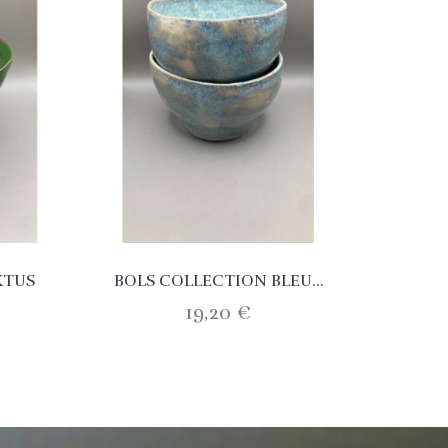
KTUS
BOLS COLLECTION BLEU...
TA
19,20 €